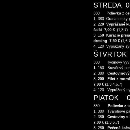
STREDA 05
330 Polievka z čer
1. 380 Granatiersky p
2. 22
0
Vyprážané ku
šalát
7,0
0
€ (1,3,7
3. 15
0
Kuracie prsia
dresing
7,5
0 €
(1,6,
4. 120 Vyprážaný sy
ŠTVRTOK 
330 Hydinový výva
1.
150 Bravčový perke
2. 380
Cestovinový
3.
20
0
Filet z mors
7,90 €
(1,3,4,6,7)
4. 120 Vyprážaný sy
PIATOK 0
330
Polievka z 
1. 380 Tvarohové pa
2
.
38
0
Cestoviny s
7,0
0
€ (1,3,6,7)
3. 28
0
Pečené kačac