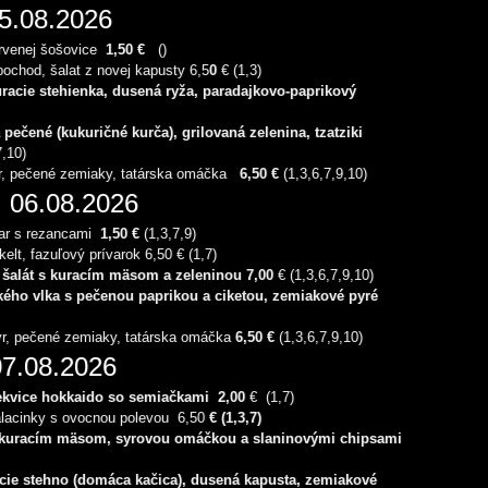
.08.2026
venej šošovice
1,50 €
()
ochod, šalat z novej kapusty 6,5
0
€ (1,3)
racie stehienka, dusená ryža, paradajkovo-paprikový
)
 pečené (kukuričné kurča), grilovaná zelenina, tzatziki
7,10)
r, pečené zemiaky, tatárska omáčka
6,50 €
(1,3,6,7,9,10)
06.08.2026
r s rezancami
1,50 €
(1,3,7,9)
lt, fazuľový prívarok 6,50 € (1,7)
 šalát s kuracím mäsom a zeleninou
7,0
0
€ (1,3,6,7,9,10)
kého vlka s pečenou paprikou a ciketou, zemiakové pyré
r, pečené zemiaky, tatárska omáčka
6,50 €
(1,3,6,7,9,10)
7.08.2026
tekvice hokkaido so semiačkami 2,00
€ (1,7)
lacinky s ovocnou polevou 6,50
€ (1,3,7)
 kuracím mäsom, syrovou omáčkou a slaninovými chipsami
ie stehno (domáca kačica), dusená kapusta, zemiakové