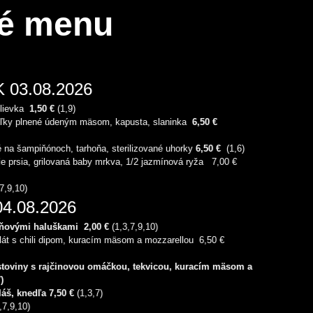
é menu
03.08.2026
lievka
1,50 €
(1,9)
ľky plnené údeným mäsom, kapusta, slaninka
6,50 €
 na šampiňónoch, tarhoňa, sterilizované uhorky
6,5
0 €
(1,6)
 prsia, grilovaná baby mrkva, 1/2 jazmínová ryža 7,00 €
,7,9,10)
.08.2026
ňovými haluškami 2,00 €
(1,3,7,9,10)
lát s chili dipom, kuracím mäsom a mozzarellou 6,50 €
toviny s rajčinovou omáčkou, tekvicou, kuracím mäsom a
7)
áš, knedľa
7,50
€
(1,3,7)
,7,9,10)