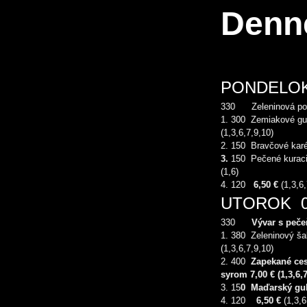
Denn
PONDELOK 
330 Zeleninová po
1. 300 Zemiakové gu
(1,3,6,7,9,10)
2. 150 Bravčové karé
3.
150 Pečené kuracie
(1,6)
4. 120
6,50 €
(1,3,6
UTOROK 04
330
Vývar s peče
1. 380 Zeleninový ša
(1,3,6,7,9,10)
2. 400
Zapekané ces
syrom
7,00
€ (1,3,6,
3. 15
0
Maďarský gul
4. 120
6,50 €
(1,3,6